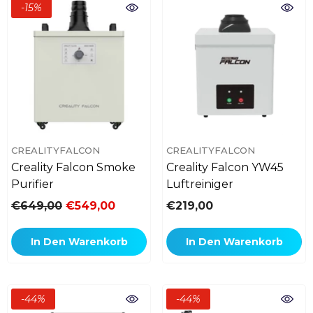
-15%
VERKÄUFERIN:
VERKÄUFERIN:
CREALITYFALCON
CREALITYFALCON
Creality Falcon Smoke
Creality Falcon YW45
Purifier
Luftreiniger
€649,00
€549,00
€219,00
In Den Warenkorb
In Den Warenkorb
-44%
-44%