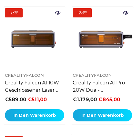
K9 Kristallwürfel
ABS-Platten
6'' M
4 Stück
20 Stück
Holzpla
20 St
-13%
-28%
Alle anzeigen
Craftseek
Designdateien
VERKÄUFERIN:
VERKÄUFERIN:
CREALITYFALCON
CREALITYFALCON
Download-Center
Creality Falcon A1 10W
Creality Falcon A1 Pro
Geschlossener Laser
20W Dual-
Firmware & Benutzerhandbuch
Gravierer & Cutter
Lasergravierer Mit
€589,00
€511,00
€1.179,00
€845,00
Geschlossenem
Gehäuse
In Den Warenkorb
In Den Warenkorb