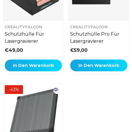
VERKÄUFERIN:
VERKÄUFERIN:
CREALITYFALCON
CREALITYFALCON
Schutzhülle Für
Schutzhülle Pro Für
Lasergravierer
Lasergravierer
€49,00
€59,00
In Den Warenkorb
In Den Warenkorb
-43%