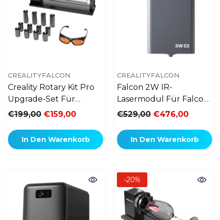
VERKÄUFERIN:
VERKÄUFERIN:
CREALITYFALCON
CREALITYFALCON
Creality Rotary Kit Pro
Falcon 2W IR-
Upgrade-Set Für
Lasermodul Für Falcon
Falcon A1/A1 Pro
A1 Pro 20W
€199,00
€159,00
€529,00
€476,00
In Den Warenkorb
In Den Warenkorb
-20%