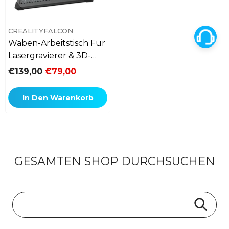
VERKÄUFERIN:
CREALITYFALCON
Waben-Arbeitstisch Für
Lasergravierer & 3D-
Drucker 500mm *
€139,00
€79,00
500mm
In Den Warenkorb
GESAMTEN SHOP DURCHSUCHEN