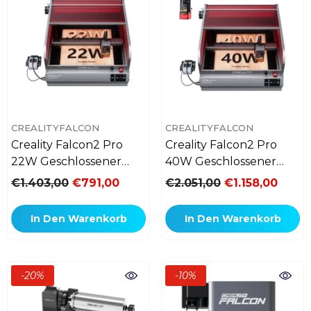
VERKÄUFERIN:
VERKÄUFERIN:
CREALITYFALCON
CREALITYFALCON
Creality Falcon2 Pro
Creality Falcon2 Pro
22W Geschlossener
40W Geschlossener
Laser Gravierer & Cutter
Laser Gravierer & Cutter
€1.403,00
€791,00
€2.051,00
€1.158,00
In Den Warenkorb
In Den Warenkorb
-20%
-10%