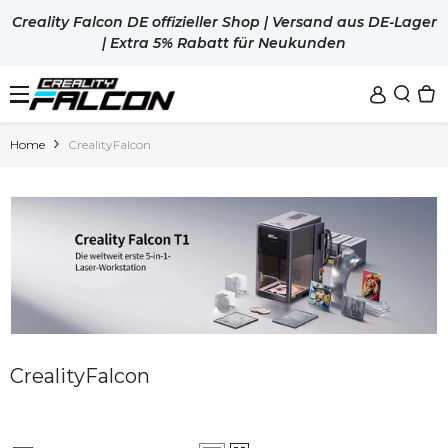
Zum Inhalt Springen
Creality Falcon DE offizieller Shop | Versand aus DE-Lager
| Extra 5% Rabatt für Neukunden
Home
CrealityFalcon
Sale
Lasergravierer
Zubehör
Falcon T1
New
Falcon A1
Materialien
Luftreiniger
New
CrealityFalcon
New
Falcon A1C
Rot.- u. Höhenversteller
3D-Drucker
Alle