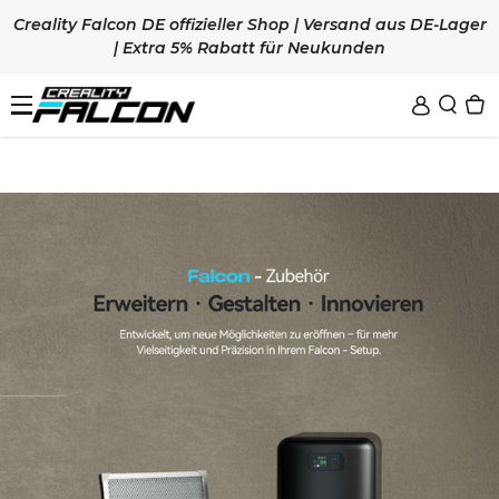
Zum Inhalt Springen
Creality Falcon DE offizieller Shop | Versand aus DE-Lager
| Extra 5% Rabatt für Neukunden
Sale
Lasergravierer
Zubehör
Falcon T1
New
Falcon A1
Materialien
Luftreiniger
New
New
Falcon A1C
Rot.- u. Höhenversteller
3D-Drucker
Alle