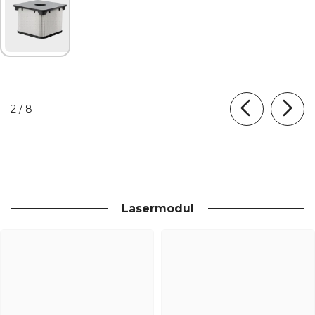
HEPA-
Verbundfilter
für AP1 Mini
von
2
/
8
Lasermodul