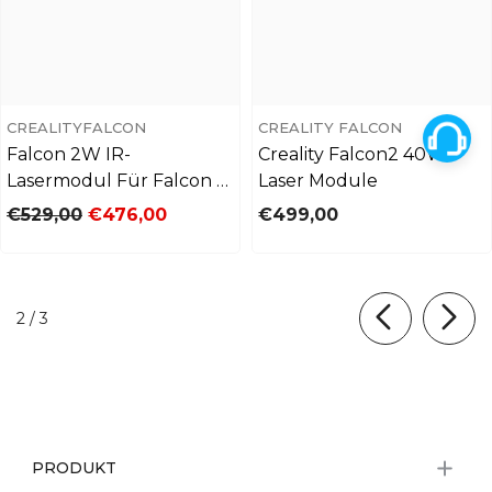
CREALITYFALCON
CREALITY FALCON
Falcon 2W IR-
Creality Falcon2 40W
Lasermodul Für Falcon A1
Laser Module
Pro 20W
€529,00
€476,00
€499,00
von
2
/
3
PRODUKT