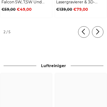
Falcon 5W, 7,5W Und
Lasergravierer & 3D-
10W Lasergravierer
Drucker 500mm *
€59,00
€49,00
€139,00
€79,00
500mm
von
2
/
5
Luftreiniger