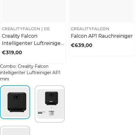
CREALITYFALCON | DE
CREALITYFALCON
Creality Falcon
Falcon AP1 Rauchreiniger
Intelligenter Luftreiniger
€639,00
AP1 Mini
€319,00
Combo
:
Creality Falcon
intelligenter Luftreiniger AP1
mini
AP1 Mini
Creality Falcon
Luftreiniger +
intelligenter
HEPA-
Luftreiniger
Verbundfilter
AP1 mini
Set
Hocheffizienter