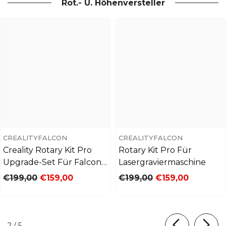
Rot.- U. Höhenversteller
K9 Kristallwürfel
ABS-Platten
6'' M
4 Stück
20 Stück
Holzpla
20 St
Alle anzeigen
Craftseek
Designdateien
Download-Center
CREALITYFALCON
CREALITYFALCON
Firmware & Benutzerhandbuch
Creality Rotary Kit Pro
Rotary Kit Pro Für
Upgrade-Set Für Falcon
Lasergraviermaschine
A1/A1 Pro
€199,00
€159,00
€199,00
€159,00
von
2
/
5