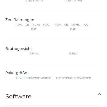
Class 1 (FDA)
Class 1 (FDA)
Zertifizierungen
FDA、CE、ROHS、FCC、
FDA、CE、ROHS、FCC、
PSE
PSE
Bruttogewicht
19.84kg
16.8kg
Paketgröße
640mm*550mm*265mm
646mm*556mm*275mm
Software