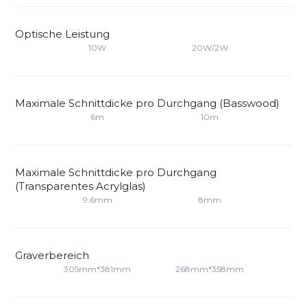
Optische Leistung
10W
20W/2W
Maximale Schnittdicke pro Durchgang (Basswood)
6m
10m
Maximale Schnittdicke pro Durchgang
(Transparentes Acrylglas)
9.6mm
8mm
Graverbereich
305mm*381mm
268mm*358mm