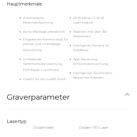
K9 Kristallwürfel
ABS-Platten
6'' M
Hauptmerkmale
4 Stück
20 Stück
Holzpla
20 St
Alle anzeigen
Craftseek
Automatische
20 W blaue / 2 W IR-
Materialerkennung
Lasermodule
Designdateien
Keine Montage erforderlich
Arbeiten mit über 350
Materialien
Eingebaute Kamera sorgt für
präzise und zuverlässige
Intelligente Kamera für
Ausrichtung
Autofokus
Umfassende
App-Steuerung:
Sicherheitsüberwachung,
Echtzeitüberwachung
FDA-Klasse 1-zertifiziert
Intelligenter Touchscreen:
Bequemes Arbeiten
CoreXY für bis zu 600 mm/s
Download-Center
Firmware & Benutzerhandbuch
Graverparameter
Lasertyp
Diodenlaser
Dioden-/IR-Laser