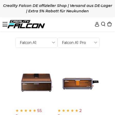
Zum Inhalt Springen
Creality Falcon DE offizieller Shop | Versand aus DE-Lager
| Extra 5% Rabatt für Neukunden
Sale
Lasergravierer
Zubehör
Falcon T1
New
Falcon A1
Materialien
Luftreiniger
New
New
Falcon A1C
Rot.- u. Höhenversteller
3D-Drucker
Alle
★
★
★
★
★
55
★
★
★
★
★
2