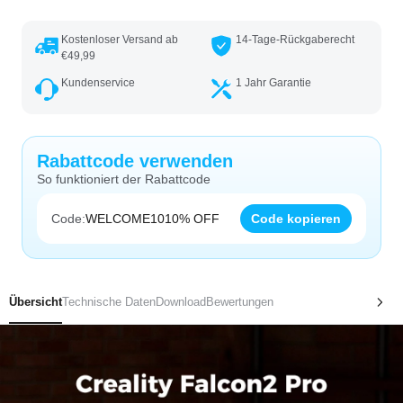
Kostenloser Versand ab
14-Tage-Rückgaberecht
€49,99
Kundenservice
1 Jahr Garantie
Rabattcode verwenden
So funktioniert der Rabattcode
Code:
WELCOME10
10% OFF
Code kopieren
Übersicht
Technische Daten
Download
Bewertungen