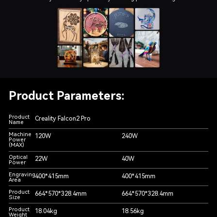
Product Parameters:
Product
Creality Falcon2 Pro
Name
Machine
120W
240W
Power
(MAX)
Optical
22W
40W
Power
Engraving
400*415mm
400*415mm
Area
Product
664*570*328.4mm
664*570*328.4mm
Size
Product
18.04kg
18.56kg
Weight