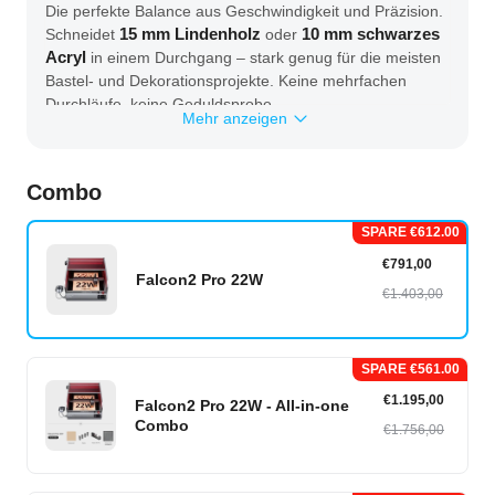
Die perfekte Balance aus Geschwindigkeit und Präzision.
20 St
Schneidet
15 mm Lindenholz
oder
10 mm schwarzes
Alle anzeigen
Craftseek
Acryl
in einem Durchgang – stark genug für die meisten
Designdateien
Bastel- und Dekorationsprojekte. Keine mehrfachen
Durchläufe, keine Geduldsprobe.
Mehr anzeigen
🔹 FDA Klasse 1 – Sicherheit für die ganze Familie
Combo
Das vollständig geschlossene Design mit gefilterter
Abdeckung blockiert gefährliches Laserlicht und Rauch
SPARE €612.00
zuverlässig. Öffnen Sie den Deckel – der Laser stoppt
€791,00
sofort. Unverzichtbar für Haushalte mit Kindern oder
Download-Center
Falcon2 Pro 22W
Haustieren.
€1.403,00
Firmware & Benutzerhandbuch
🔹 Integrierte Top-Kamera – kein Material mehr
SPARE €561.00
verschwenden
€1.195,00
Volle Sicht auf den Arbeitsbereich dank hochwertiger
Falcon2 Pro 22W - All-in-one
Combo
Kamera. Platzieren Sie Ihre Designs per Drag-and-Drop
€1.756,00
exakt dort, wo sie graviert werden sollen –
millimetergenau und ohne lästiges Ausmessen.