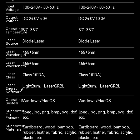
Input
100-240V~ 50-60Hz
100-240V~ 50-60Hz
Voltage
Output
DC 24.0V 5.0A
DC 24.0V 10.0A
Voltage
Operating
5℃-35℃
5℃-35℃
Temperature
Laser
Diode Laser
Diode Laser
Source
Laser
455+5nm
455+5nm
Wavelength
Laser
455+5nm
455+5nm
Wavelength
Laser
Class 1(FDA)
Class 1(FDA)
Class
Laser
LightBurn、LaserGRBL
LightBurn、LaserGRBL
Engraving
Software
Operating
Windows /MacOS
Windows /MacOS
System
Supported
Jpeg, jpg, png, bmp, svg, dxf,
Jpeg, jpg, png, bmp, svg, dxf,
File
etc.
etc.
Formats
Supported
Cardboard, wood, bamboo,
Cardboard, wood, bamboo,
Materials
rubber, leather, fabric, acrylic,
rubber, leather, fabric, acrylic,
plastic, etc.
plastic, etc.