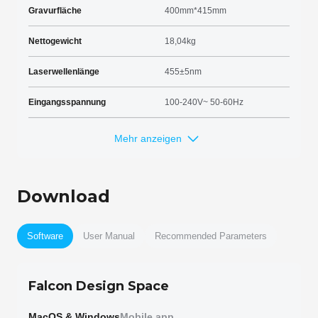
Gravurfläche
400mm*415mm
Nettogewicht
18,04kg
Laserwellenlänge
455±5nm
Eingangsspannung
100-240V~ 50-60Hz
Mehr anzeigen
Download
Software
User Manual
Recommended Parameters
Falcon Design Space
MacOS & Windows
Mobile app