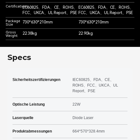
Certifications
EC60825、FDA、CE、ROHS、
EC60825、FDA、CE、ROHS、
FCC、UKCA、UL Report、PSE
FCC、UKCA、UL Report、PSE
Package
730*630*210mm
730*630*210mm
Size
Gross
22.38kg
22.90kg
Weight
Specs
Sicherheitszertifizierungen
IEC60825、FDA、CE、
ROHS、FCC、UKCA、UL
Report、PSE
Optische Leistung
22W
Laserquelle
Diode Laser
Produktabmessungen
664*570*328.4mm